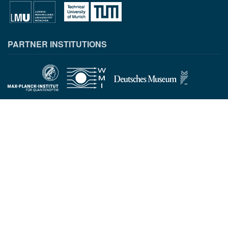
PARTNER INSTITUTIONS
CONTACT INFORMATION
Munich Quantum Center
Schellingstr. 4
D-80799 München
gst.mcqst@physik.uni-muenchen.de
+49 89 2180 - 6202