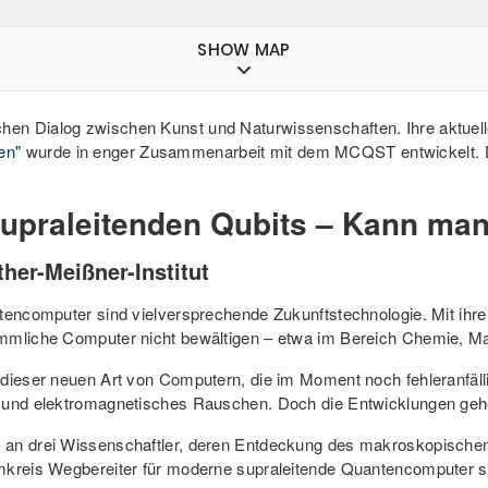
SHOW MAP
lichen Dialog zwischen Kunst und Naturwissenschaften. Ihre aktuel
en"
wurde in enger Zusammenarbeit mit dem MCQST entwickelt. D
upraleitenden Qubits – Kann man
ther-Meißner-Institut
ntencomputer sind vielversprechende Zukunftstechnologie. Mit ihr
ömmliche Computer nicht bewältigen – etwa im Bereich Chemie, Ma
 dieser neuen Art von Computern, die im Moment noch fehleranfäll
n und elektromagnetisches Rauschen. Doch die Entwicklungen geh
s an drei Wissenschaftler, deren Entdeckung des makroskopisch
omkreis Wegbereiter für moderne supraleitende Quantencomputer s