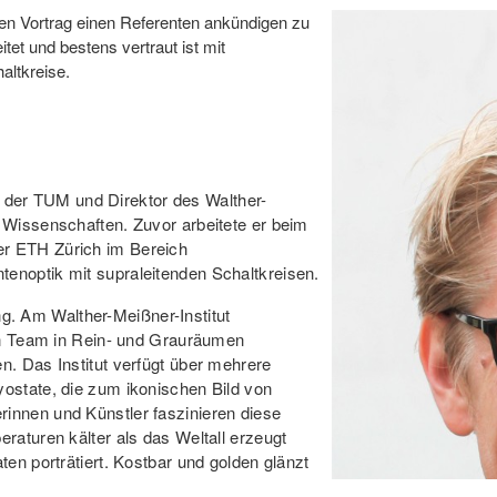
en Vortrag einen Referenten ankündigen zu
et und bestens vertraut ist mit
altkreise.
an der TUM und Direktor des Walther-
 Wissenschaften. Zuvor arbeitete er beim
r ETH Zürich im Bereich
noptik mit supraleitenden Schaltkreisen.
ing. Am Walther-Meißner-Institut
ein Team in Rein- und Grauräumen
. Das Institut verfügt über mehrere
ostate, die zum ikonischen Bild von
innen und Künstler faszinieren diese
raturen kälter als das Weltall erzeugt
en porträtiert. Kostbar und golden glänzt
ch Heisenbergs Unschärferelation und so