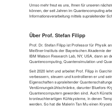
Umso mehr freut es uns, Ihnen für unseren nächst
können, der seit Jahren im Quantencomputing arbeit
Informationsverarbeitung mittels supraleitender Sch
Über Prof. Stefan Filipp
Prof. Dr. Stefan Filipp ist Professor für Physik 
Meißner-Instituts der Bayerischen Akademie der
IBM Watson Research Lab, NY, USA, dann an de
Quantencomputing, Quantensimulation und Quante
Seit 2020 lehrt und arbeitet Prof. Filipp in Garch
verbessern, steuern und kontrollieren er und s
Eigenschaften supraleitender Quantenschaltungen
Verdünnungskühlschränke, darunter Bluefors-Kry
Quantencomputern geworden sind. Auch Künstler
kronleuchterartigen Kühlsysteme, in denen Tempe
werden. So hat die Malerin Tan Mu einen Kryostat
er auf der Leinwand, ein bisschen verwischt na